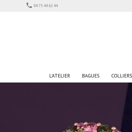

04 75 44 62 44
L'ATELIER
BAGUES
COLLIER