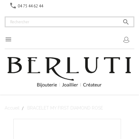

04 75 44 62 44


Accueil
BRACELET MY FIRST DIAMOND ROSE