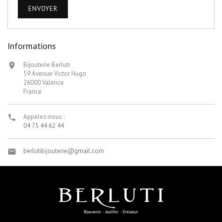
Informations
Bijouterie Berluti

59 Avenue Victor Hugo
26000 Valence
France
Appelez-nous :

04 75 44 62 44
berlutibijouterie@gmail.com
