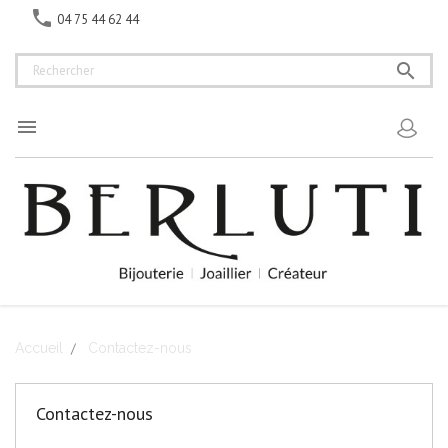

04 75 44 62 44


Accueil
Contactez-nous
Contactez-nous