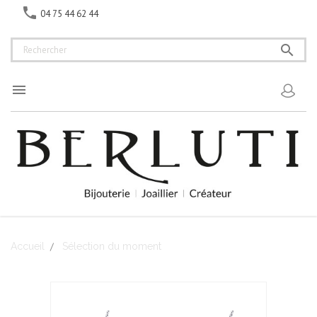

04 75 44 62 44


Accueil
Sélection du moment