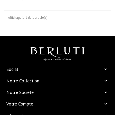
Affichage 1-1 de 1 article(s)
Social

Notre Collection

Notre Société

Votre Compte
