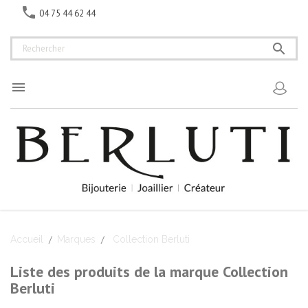

04 75 44 62 44


Accueil
Marques
Collection Berluti
Liste des produits de la marque Collection
Berluti