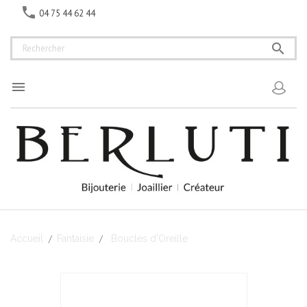

04 75 44 62 44


Accueil
Fantaisie
Boucles d'Oreille