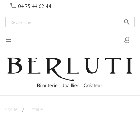

04 75 44 62 44


Accueil
L'Atelier