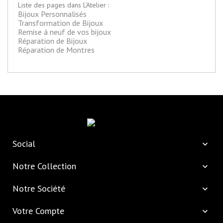
Liste des pages dans L'Atelier :
Bijoux Personnalisés
Transformation de Bijoux
Remise à neuf de vos bijoux
Réparation de Bijoux
Réparation de Montres
Social

Notre Collection

Notre Société

Votre Compte
