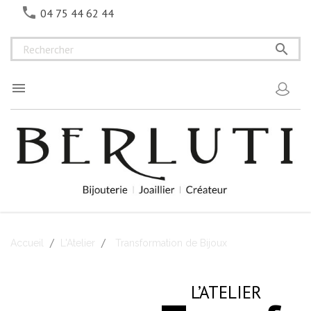

04 75 44 62 44


Accueil
L'Atelier
Transformation de Bijoux
L’ATELIER