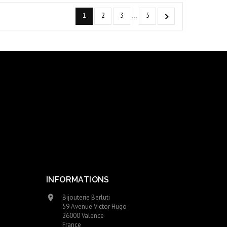
1
2
3
5

…
INFORMATIONS
Bijouterie Berluti

59 Avenue Victor Hugo
26000 Valence
France