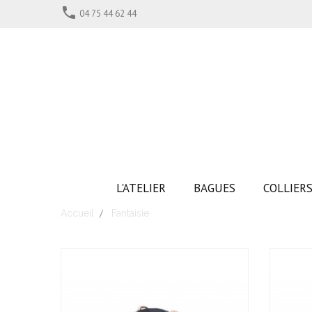

04 75 44 62 44
L'ATELIER
BAGUES
COLLIER
Accueil
Fantaisie