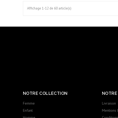
Affichage 1-12 de 60 article(s)
NOTRE COLLECTION
NOTRE
Femme
Livraison
Enfant
Mentions 
Homme
Conditions 