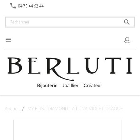

04 75 44 62 44


Accueil
MY FIRST DIAMOND LA LUNA VIOLET OPAQUE