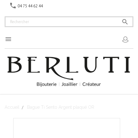

04 75 44 62 44


Accueil
Bague Ti Sento Argent plaqué OR