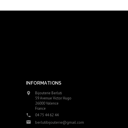
INFORMATIONS
Bijouterie Berluti

59 Avenue Victor Hugo
26000 Valence
France
04 75 44 62 44


berlutibijouterie@gmail.com