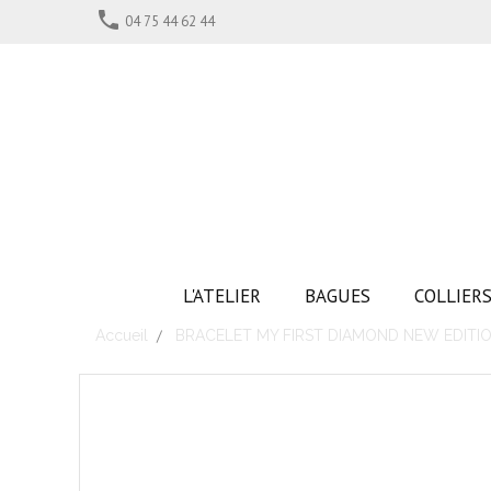

04 75 44 62 44
L'ATELIER
BAGUES
COLLIER
Accueil
BRACELET MY FIRST DIAMOND NEW EDITI