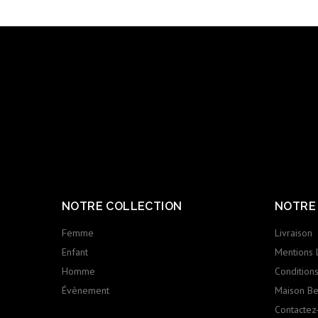
NOTRE COLLECTION
NOTRE
Femme
Livraison
Enfant
Mentions 
Homme
Conditions 
Évènement
Maison Ber
Contactez