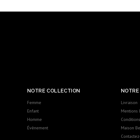
NOTRE COLLECTION
NOTRE
Femme
Livraison
Enfant
Mentions 
Homme
Conditions 
Évènement
Maison Ber
Contactez