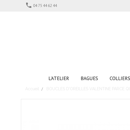

04 75 44 62 44
L'ATELIER
BAGUES
COLLIER
Accueil
BOUCLES D'OREILLES VALENTINE PARCE Q