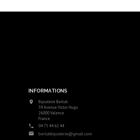
INFORMATIONS
Bijouterie Berluti

59 Avenue Victor Hugo
26000 Valence
France
04 75 44 62 44


berlutibijouterie@gmail.com