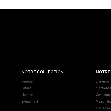
NOTRE COLLECTION
NOTRE
Femme
Livraison
Enfant
Mentions 
Homme
Conditions 
Évènement
Maison Ber
Contactez