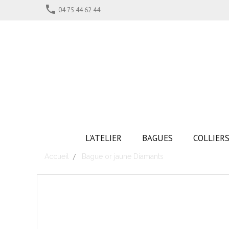

04 75 44 62 44
L'ATELIER
BAGUES
COLLIER
Accueil
Bague or jaune Diamants