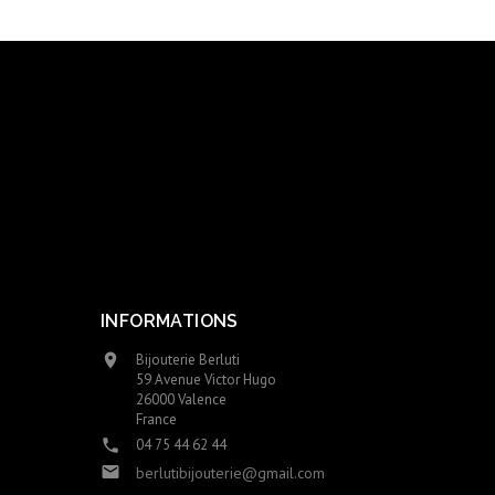
INFORMATIONS
Bijouterie Berluti

59 Avenue Victor Hugo
26000 Valence
France
04 75 44 62 44


berlutibijouterie@gmail.com