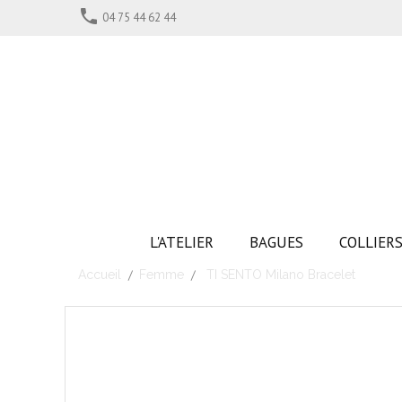

04 75 44 62 44
L'ATELIER
BAGUES
COLLIER
Accueil
Femme
TI SENTO Milano Bracelet