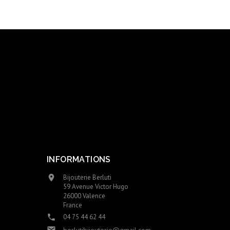
INFORMATIONS
Bijouterie Berluti

59 Avenue Victor Hugo
26000 Valence
France
04 75 44 62 44

