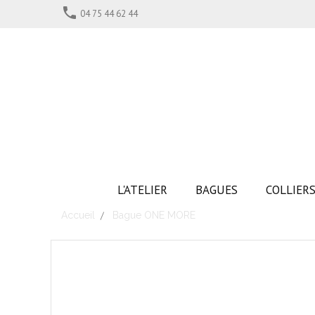

04 75 44 62 44
L'ATELIER
BAGUES
COLLIER
Accueil
Bague ONE MORE