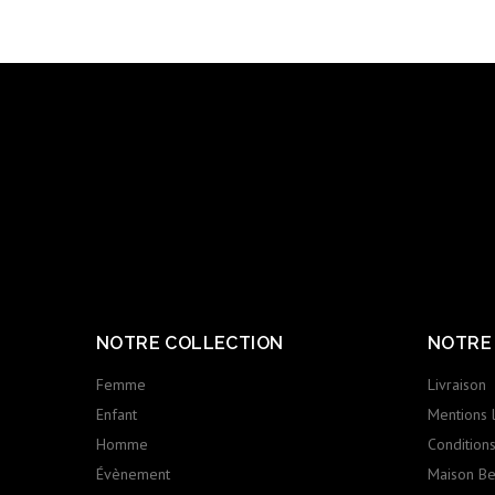
NOTRE COLLECTION
NOTRE
Femme
Livraison
Enfant
Mentions 
Homme
Conditions 
Évènement
Maison Ber