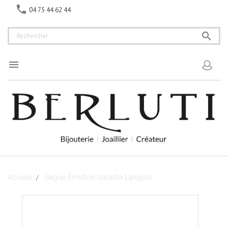

04 75 44 62 44


Accueil
Bague Émotion Isabelle Langlois