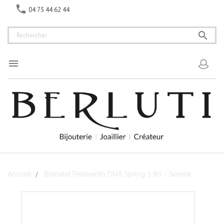

04 75 44 62 44


Accueil
Bracelet Pesavento DNA Spring 3 fils - Serena