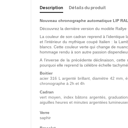
Description
Détails du produit
Nouveau chronographe automatique LIP RA
Découvrez la dernière version du modèle Rallye
La couleur de son cadran reprend à l’identique 
et l’intérieur du mythique coupé Italien : la L
blancs. Cette couleur verte qui change de nuance
hommage rendu à son autre passion dispendieuse 
A l'inverse de la précédente déclinaison, cett
pourquoi elle reprend la célèbre échelle tachymé
Boitier
acier 316 L argenté brillant, diamètre 42 mm, é
chronographe à 2h et 4h
Cadran
vert moyen, index bâtons argentés, graduation
aiguilles heures et minutes argentées lumineuses
Verre
saphir
Bracelet