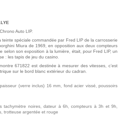
LLYE
 Chrono Auto LIP.
la teinte spéciale commandée par Fred LIP de la carrosserie
amborghini Miura de 1969, en opposition aux deux compteurs
 selon son exposition à la lumière, était, pour Fred LIP, un
: les tapis de jeu du casino.
e montre 671822 est destinée à mesurer des vitesses, c’est
trique sur le bord blanc extérieur du cadran.
paisseur (verre inclus) 16 mm, fond acier vissé, poussoirs
s tachymètre noires, dateur à 6h, compteurs à 3h et 9h,
, trotteuse argentée et rouge