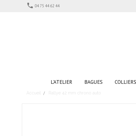

04 75 44 62 44
L'ATELIER
BAGUES
COLLIER
Accueil
Rallye 42 mm chrono auto