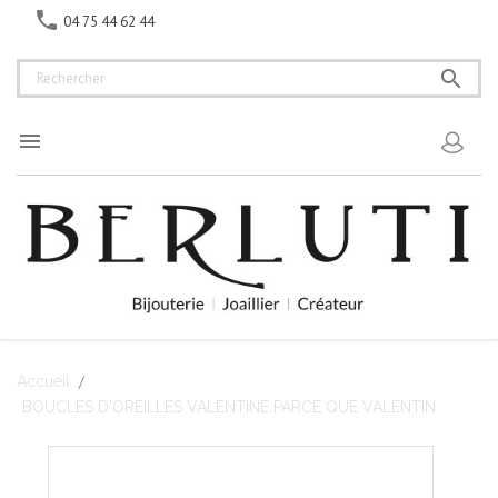

04 75 44 62 44


Accueil
BOUCLES D'OREILLES VALENTINE PARCE QUE VALENTIN